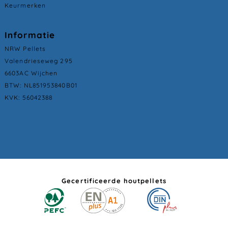
Keurmerken
Informatie
NRW Pellets
Valendrieseweg 295
6603AC Wijchen
BTW: NL851953840B01
KVK: 56042388
Gecertificeerde houtpellets