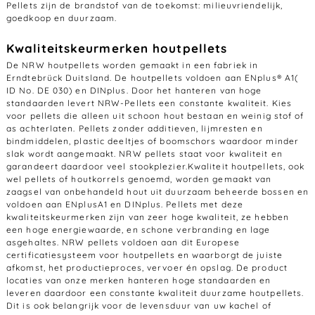
Pellets zijn de brandstof van de toekomst: milieuvriendelijk,
goedkoop en duurzaam.
Kwaliteitskeurmerken houtpellets
De NRW houtpellets worden gemaakt in een fabriek in
Erndtebrück Duitsland. De houtpellets voldoen aan ENplus® A1(
ID No. DE 030) en DINplus. Door het hanteren van hoge
standaarden levert NRW-Pellets een constante kwaliteit. Kies
voor pellets die alleen uit schoon hout bestaan en weinig stof of
as achterlaten. Pellets zonder additieven, lijmresten en
bindmiddelen, plastic deeltjes of boomschors waardoor minder
slak wordt aangemaakt. NRW pellets staat voor kwaliteit en
garandeert daardoor veel stookplezier.Kwaliteit houtpellets, ook
wel pellets of houtkorrels genoemd, worden gemaakt van
zaagsel van onbehandeld hout uit duurzaam beheerde bossen en
voldoen aan ENplusA1 en DINplus. Pellets met deze
kwaliteitskeurmerken zijn van zeer hoge kwaliteit, ze hebben
een hoge energiewaarde, en schone verbranding en lage
asgehaltes. NRW pellets voldoen aan dit Europese
certificatiesysteem voor houtpellets en waarborgt de juiste
afkomst, het productieproces, vervoer én opslag. De product
locaties van onze merken hanteren hoge standaarden en
leveren daardoor een constante kwaliteit duurzame houtpellets.
Dit is ook belangrijk voor de levensduur van uw kachel of