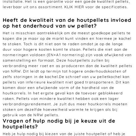
installatie. Het is een garantie voor een goede kwaliteit pellets,
leverbaar uit ons assortiment.
KLIK HIER
voor de specificaties.
Heeft de kwaliteit van de houtpellets invloed
op het onderhoud van uw pellet?
Het is misschien aantrekkelijk om de meest goedkope pellets te
kopen die je maar op de markt kunt vinden en hiermee je kachel
te stoken. Toch is dit niet aan te raden omdat je op de lange
duur voor hogere kosten komt te staan. Pellets die niet aan de
normeringen voldoen (EN+A1 normering) zijn vaak afwijkend van
samenstelling en formaat. Deze houtpellets zullen bij
verbranding meer roet en as produceren dan de kwaliteit pellets
van NRW. Dit leidt op termijn tot hogere onderhoudskosten of
zelfs storingen in de kachel.De schroef van uw pelletkachel kan
pellets van inferieure kwaliteit niet goed transporteren. Dit kan
komen door een afwijkende vorm of de hardheid van de
houtkorrels. In het ergste geval kan de toevoer geblokkeerd
raken. Pellets van mindere kwaliteit hebben ook een lager
verbrandingsrendement. Je zult dus meer houtkorrels moeten
stoken om dezelfde hoeveelheid warmte te krijgen als bij
gebruik van de NRW pellets.
Vragen of hulp nodig bij je keuze uit de
houtpellets?
Heb je hulp nodig bij kiezen van de juiste houtpellet of heb je